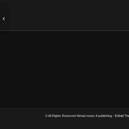
Reise zum Mittelpunkt des Irrtums –
Poki – Nimad’s Friends
© All Rights Reserved Nimad music # publishing -
Enfold Th