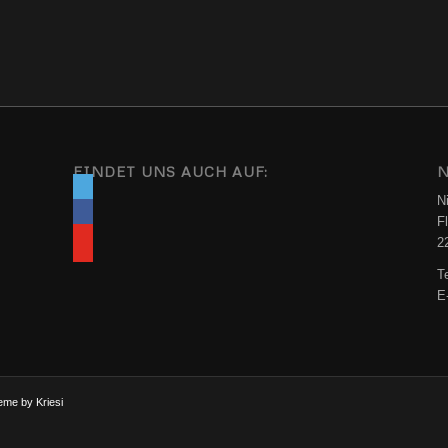
FINDET UNS AUCH AUF:
N
N
F
2
T
E
eme by Kriesi