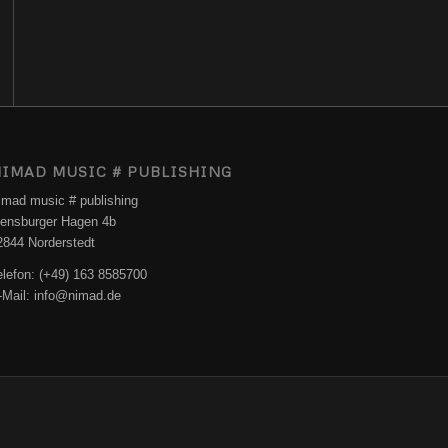
IMAD MUSIC # PUBLISHING
imad music # publishing
lensburger Hagen 4b
2844 Norderstedt
elefon: (+49) 163 8585700
-Mail: info@nimad.de