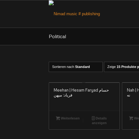
Political
Sortieren nach
Standard
Zeige
15 Produkte p
Nah | Hes
Meehan | Hesam Faryad حسام
نه
فریاد: میهن
Weiterlesen
Details
Wei
anzeigen