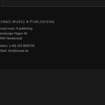
IMAD MUSIC # PUBLISHING
imad music # publishing
lensburger Hagen 4b
2844 Norderstedt
elefon: (+49) 163 8585700
-Mail: info@nimad.de