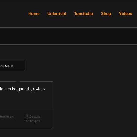
Home
Unterricht
Tonstudio
Shop
Videos
ro Seite
am Faryad حسام فریاد:
terlesen
Details
anzeigen