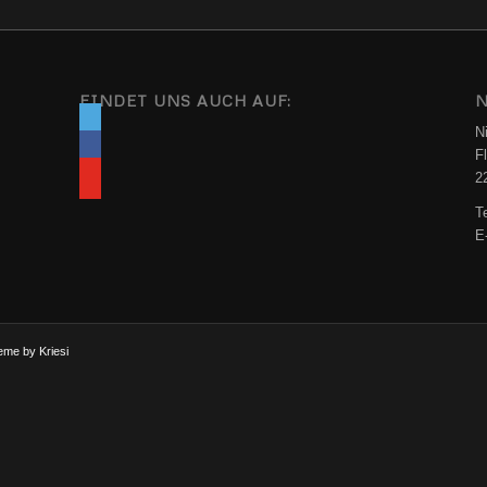
FINDET UNS AUCH AUF:
N
N
F
2
T
E
eme by Kriesi