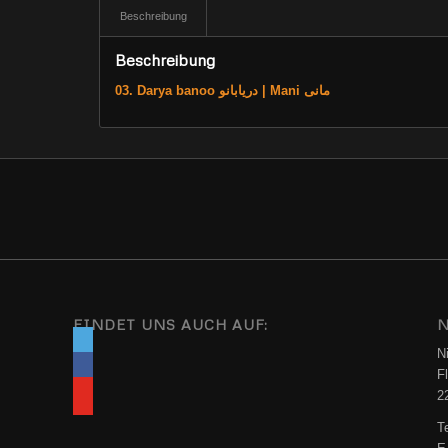
Beschreibung
Beschreibung
03. Darya banoo دریابانو | Mani مانی
FINDET UNS AUCH AUF:
N
N
F
2
T