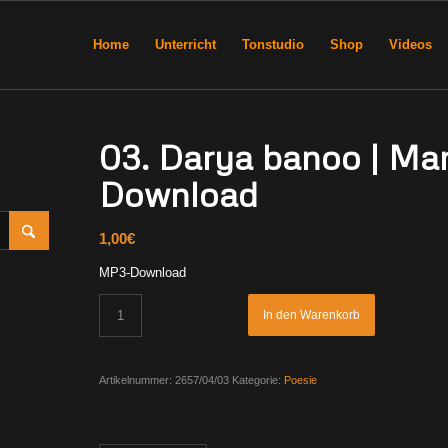
Home
Unterricht
Tonstudio
Shop
Videos
03. Darya banoo | Mani ی: دریابانو
Download
1,00
€
MP3-Download
In den Warenkorb
Artikelnummer:
2657/04/03
Kategorie:
Poesie