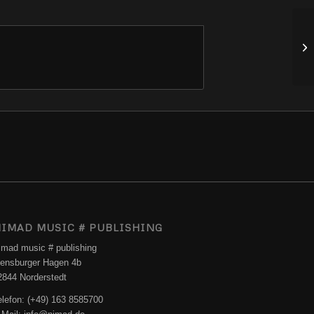
IMAD MUSIC # PUBLISHING
imad music # publishing
lensburger Hagen 4b
2844 Norderstedt
elefon: (+49) 163 8585700