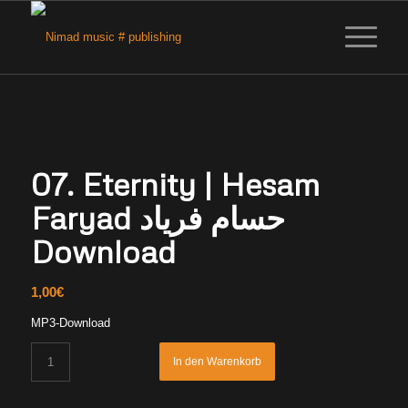
07. Eternity | Hesam
Faryad حسام فریاد
Download
1,00
€
MP3-Download
In den Warenkorb